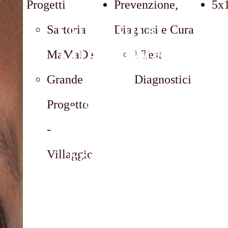
Progetti
Prevenzione,
5x
proteggere,
ne
Sartoria
Diagnosi e Cura
migliorare
MaMaDè
I Test
e rendere
Grande
Diagnostici
Progetto
sempre più
-
bella, più
Villaggio
vigorosa,