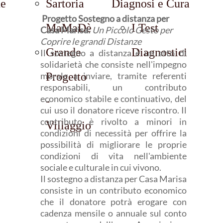
ne
Sartoria
Diagnosi e Cura
Progetto Sostegno a distanza
per
MaMaDè
I Test
Casa Marisa:
Un Piccolo Gesto per
Coprire le grandi Distanze
Grande
Diagnostici
Il sostegno a distanza è un atto di
solidarietà che consiste nell'
impegno
morale
Progetto
a inviare, tramite referenti
responsabili, un
contributo
economico stabile e continuativo
, del
-
cui uso il donatore riceve riscontro. Il
contributo è rivolto a
minori
in
Villaggio
condizioni di necessità per offrire la
possibilità di migliorare le proprie
condizioni di vita nell'ambiente
sociale e culturale in cui vivono.
Il sostegno a distanza per Casa Marisa
consiste in un contributo economico
che il donatore potrà erogare con
cadenza mensile o annuale sul conto