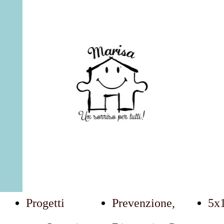
Marisa: Un Sorriso Per Tutti
Progetti
Prevenzione,
5x