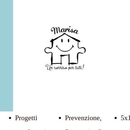
Marisa: Un Sorriso Per Tutti
Progetti
Prevenzione,
5x