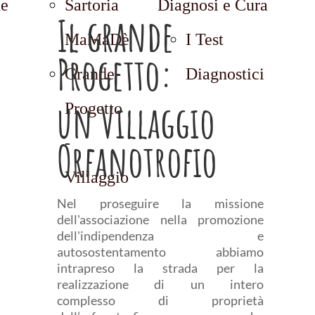
ne
Sartoria
Diagnosi e Cura
Il grande
MaMaDè
I Test
Progetto:
Grande
Diagnostici
un Villaggio
Progetto
-
Orfanotrofio
Villaggio
Nel proseguire la missione
dell'associazione nella promozione
dell'indipendenza e
autosostentamento abbiamo
intrapreso la strada per la
realizzazione di un intero
complesso di proprietà