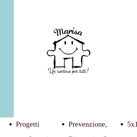
Marisa: Un Sorriso Per Tutti
Progetti
Prevenzione,
5x