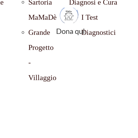
ne
Sartoria
Diagnosi e Cura
MaMaDè
I Test
Dona qui
Grande
Diagnostici
Progetto
-
Villaggio