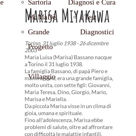
ne
Sartoria
Diagnosi e Cura
Marisa Miyakawa
MaMaDè
I Test
Grande
Diagnostici
Torino, 31 luglio 1938 - 26 dicembre
Progetto
2003
Maria Luisa (Marisa) Bassano nacque
-
a Torino il 31 luglio 1938.
La famiglia Bassano, di papà Piero e
Villaggio
mamma Pina, era una grande famiglia,
molto unita, con sette figli: Giovanni,
Maria Teresa, Dino, Giorgio, Mario,
Marisa e Mariella.
Da piccola Marisa visse in un clima di
gioia, umana e spirituale.
Fino all'adolescenza, Marisa ebbe
problemi di salute, oltre ad affrontare
con difficoltà le malattie infantili,