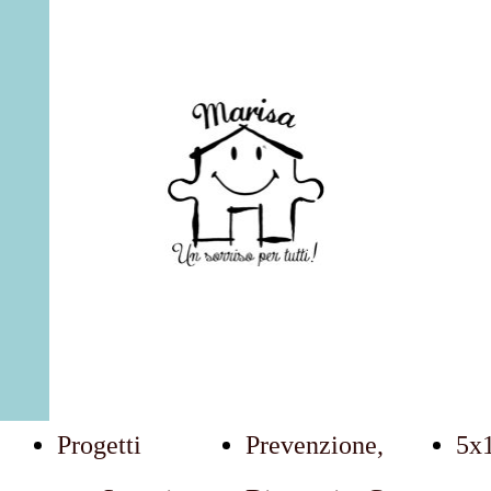
Marisa: Un Sorriso Per Tutti
Progetti
Prevenzione,
5x